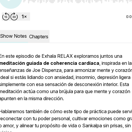
Use Left/Right to seek, Home/End to jump to start o
0:
Show Notes
Chapters
En este episodio de
Exhala RELAX
exploramos juntos una
meditación guiada de coherencia cardíaca
, inspirada en l
enseñanzas de Joe Dispenza, para armonizar mente y corazó
Ideal si estás lidiando con ansiedad, insomnio, depresión ligera
simplemente con esa sensación de desconexión interior. Esta
meditación actúa como una brújula para que mente y corazón
apunten en la misma dirección.
Hablaremos también de cómo este tipo de práctica puede servi
reconectar con tu poder personal, cultivar emociones como gra
o amor, y alinear tu propósito de vida o Sankalpa sin prisas, sin