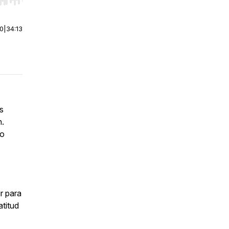
r end. Hold shift to jump forward or backward.
00
|
34:13
as
n.
 o
r para
titud