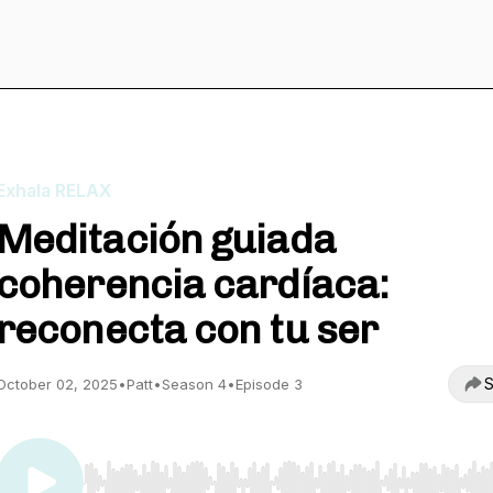
Exhala RELAX
Meditación guiada
coherencia cardíaca:
reconecta con tu ser
S
October 02, 2025
•
Patt
•
Season 4
•
Episode 3