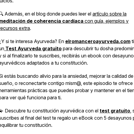
juicios.
🔍 Además, en el blog donde puedes leer el
artículo sobre la
meditación de coherencia cardíaca
con guía, ejemplos y
recursos extra
.
¿Y si te interesa Ayurveda? En
elromanceroayurveda.com
t
un
Test Ayurveda gratuito
para descubrir tu dosha predomi
y si al finalizarlo te suscribes, recibirás un
ebook
con desayuno
ayurvédicos adaptados a tu constitución.
Si estás buscando alivio para la ansiedad, mejorar la calidad de
sueño, o reconectarte contigo mism@, este episodio te ofrece
herramientas prácticas que puedes probar y mantener en el ti
para ver qué funciona para ti.
💫 Descubre tu constitución ayurvédica con el
test gratuito
, 
suscribes al final del test te regalo un eBook con 5 desayunos 
equilibrar tu constitución.