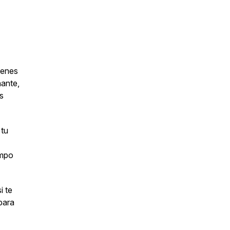
ienes
nante,
s
 tu
empo
si te
para